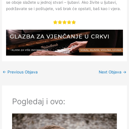
se oboje slažete u jednoj stvari – ljubavi. Ako živite u ljubavi,
podržavate se i poštujete, vaš brak će opstati, baš kao i vjera.
←
Previous Objava
Next Objava
→
Pogledaj i ovo: