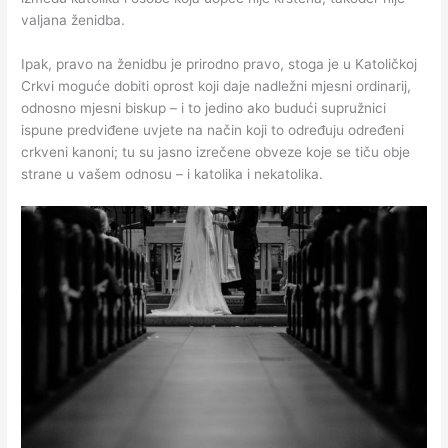
valjana ženidba.
Ipak, pravo na ženidbu je prirodno pravo, stoga je u Katoličkoj
Crkvi moguće dobiti oprost koji daje nadležni mjesni ordinarij,
odnosno mjesni biskup – i to jedino ako budući supružnici
ispune predviđene uvjete na način koji to određuju određeni
crkveni kanoni; tu su jasno izrečene obveze koje se tiču obje
strane u vašem odnosu – i katolika i nekatolika.