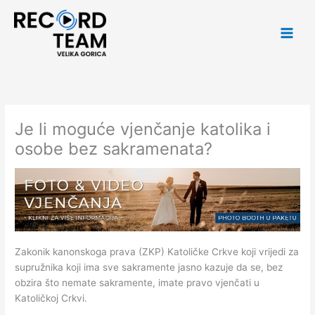
Skip
Main
to
Men
content
Je li moguće vjenčanje katolika i
osobe bez sakramenata?
Zakonik kanonskoga prava (ZKP) Katoličke Crkve koji vrijedi za
supružnika koji ima sve sakramente jasno kazuje da se, bez
obzira što nemate sakramente, imate pravo vjenčati u
Katoličkoj Crkvi.