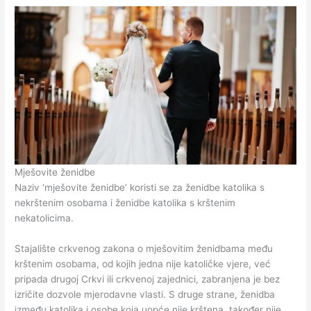
Mješovite ženidbe
Naziv ‘mješovite ženidbe’ koristi se za ženidbe katolika s
nekrštenim osobama i ženidbe katolika s krštenim
nekatolicima.
Stajalište crkvenog zakona o mješovitim ženidbama među
krštenim osobama, od kojih jedna nije katoličke vjere, već
pripada drugoj Crkvi ili crkvenoj zajednici, zabranjena je bez
izričite dozvole mjerodavne vlasti. S druge strane, ženidba
između katolika i osobe koja uopće nije krštena, također nije