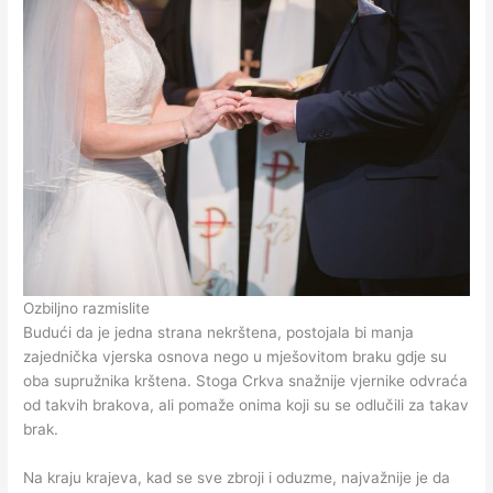
Ozbiljno razmislite
Budući da je jedna strana nekrštena, postojala bi manja
zajednička vjerska osnova nego u mješovitom braku gdje su
oba supružnika krštena. Stoga Crkva snažnije vjernike odvraća
od takvih brakova, ali pomaže onima koji su se odlučili za takav
brak.
Na kraju krajeva, kad se sve zbroji i oduzme, najvažnije je da