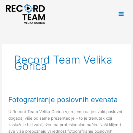
Skip
Main
to
Men
content
Record Team Velika
Gorica
Fotografiranje
Fotografiranje poslovnih evenata
poslovnih
evenata
U Record Team Velika Gorica vjerujemo da je svaki poslovni
događaj više od same prezentacije – to je trenutak koji
zaslužuje biti zabilježen na profesionalan način. Naši klijenti
sve više prepoznaju vrijednost fotografiranje poslovnih