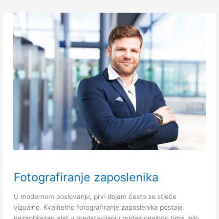
Fotografiranje
Fotografiranje zaposlenika
zaposlenika
U modernom poslovanju, prvi dojam često se stječe
vizualno. Kvalitetno fotografiranje zaposlenika postaje
nezaobilazan alat u predstavljanju profesionalnog tima, bilo