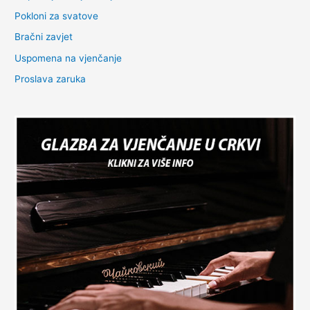
Pokloni za svatove
Bračni zavjet
Uspomena na vjenčanje
Proslava zaruka