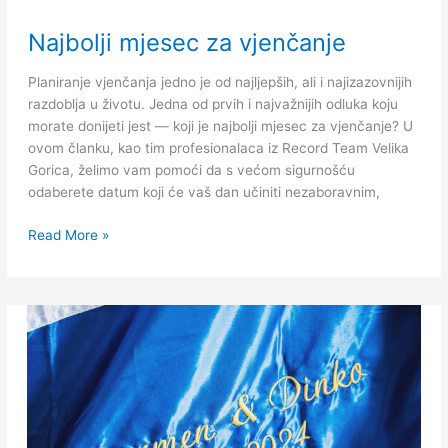
Najbolji
Najbolji mjesec za vjenčanje
mjesec
za
Planiranje vjenčanja jedno je od najljepših, ali i najizazovnijih
vjenčanje
razdoblja u životu. Jedna od prvih i najvažnijih odluka koju
morate donijeti jest — koji je najbolji mjesec za vjenčanje? U
ovom članku, kao tim profesionalaca iz Record Team Velika
Gorica, želimo vam pomoći da s većom sigurnošću
odaberete datum koji će vaš dan učiniti nezaboravnim,
Read More »