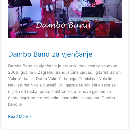
Dambo
Dambo Band za vjenčanje
Band
za
Dambo Band za vjenčanje je hrvatski rock sastav osnovan
vjenčanje
2006. godine u Zagrebu. Bend je čine pjevač i gitarist Goran
Vukelić, basist Darko Vukelić, bubnjar Tomislava Vukelić i
klavijaturist Nikola Vukelić. Stil glazbe Njihov stil glazbe se
miješa od rocka, popa, elektronike, a njihove pjesme su
često inspirirane emotivnim i osobnim iskustvima. Dambo
bend je
Read More »