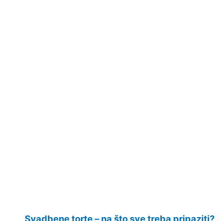
Svadbene torte – na što sve treba pripaziti?