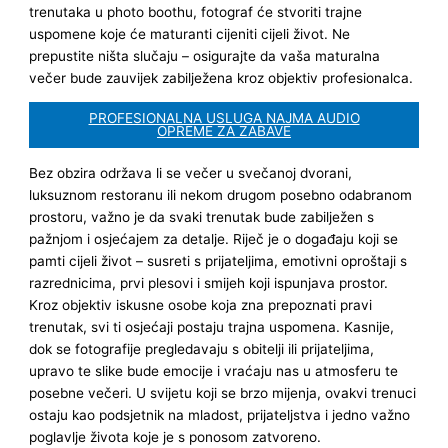
trenutaka u photo boothu, fotograf će stvoriti trajne
uspomene koje će maturanti cijeniti cijeli život. Ne
prepustite ništa slučaju – osigurajte da vaša maturalna
večer bude zauvijek zabilježena kroz objektiv profesionalca.
PROFESIONALNA USLUGA NAJMA AUDIO
OPREME ZA ZABAVE
Bez obzira održava li se večer u svečanoj dvorani,
luksuznom restoranu ili nekom drugom posebno odabranom
prostoru, važno je da svaki trenutak bude zabilježen s
pažnjom i osjećajem za detalje. Riječ je o događaju koji se
pamti cijeli život – susreti s prijateljima, emotivni oproštaji s
razrednicima, prvi plesovi i smijeh koji ispunjava prostor.
Kroz objektiv iskusne osobe koja zna prepoznati pravi
trenutak, svi ti osjećaji postaju trajna uspomena. Kasnije,
dok se fotografije pregledavaju s obitelji ili prijateljima,
upravo te slike bude emocije i vraćaju nas u atmosferu te
posebne večeri. U svijetu koji se brzo mijenja, ovakvi trenuci
ostaju kao podsjetnik na mladost, prijateljstva i jedno važno
poglavlje života koje je s ponosom zatvoreno.