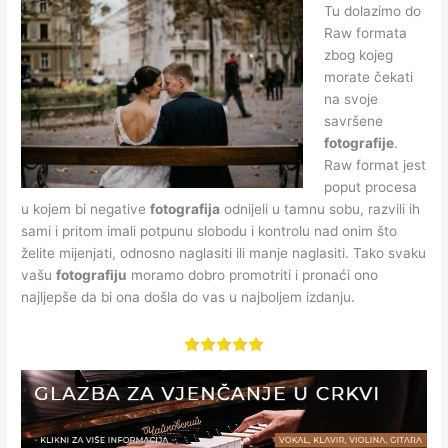
Tu dolazimo do
Raw formata
zbog kojeg
morate čekati
na svoje
savršene
fotografije
.
Raw format jest
poput procesa
u kojem bi negative
fotografija
odnijeli u tamnu sobu, razvili ih
sami i pritom imali potpunu slobodu i kontrolu nad onim što
želite mijenjati, odnosno naglasiti ili manje naglasiti. Tako svaku
vašu
fotografiju
moramo dobro promotriti i pronaći ono
najljepše da bi ona došla do vas u najboljem izdanju.