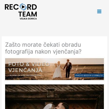
Skip
Main
to
Men
content
Zašto morate čekati obradu
fotografija nakon vjenčanja?