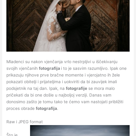
Mladenci su nakon vjenčanja vrlo nestrpljivi u iščekivanju
svojih vjenčanih
fotografija
i to je sasvim razumljivo. Ipak one
prikazuju njihove prve bračne momente i vjerojatno ih žele
pokazati obitelji i prijateljima i uokviriti da bi zauvijek imali
podsjetnik na taj dan. Ipak, na
fotografije
se mora malo
pričekati da bi one došle u najboljoj verziji. Danas vam
donosimo zašto je tomu tako te ćemo vam nastojati približiti
proces obrade
fotografija
.
Raw i JPEG format
Što je