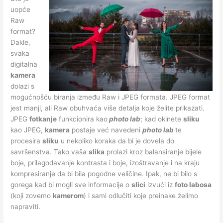
uopće
Raw
format?
Dakle,
svaka
digitalna
kamera
dolazi s
mogućnošću biranja između Raw i JPEG formata. JPEG format
jest manji, ali Raw obuhvaća više detalja koje želite prikazati.
JPEG
fotkanje
funkcionira kao
photo lab
; kad okinete
sliku
kao JPEG,
kamera
postaje već navedeni
photo lab
te
procesira
sliku
u nekoliko koraka da bi je dovela do
savršenstva. Tako vaša
slika
prolazi kroz balansiranje bijele
boje, prilagođavanje kontrasta i boje, izoštravanje i na kraju
kompresiranje da bi bila pogodne veličine. Ipak, ne bi bilo s
gorega kad bi mogli sve informacije o
slici
izvući iz
foto labosa
(koji zovemo
kamerom
) i sami odlučiti koje preinake želimo
napraviti.