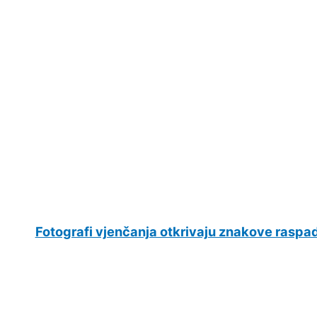
Fotografi vjenčanja otkrivaju znakove raspa