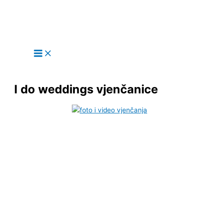
Main
Skip
Menu
to
content
I do weddings vjenčanice