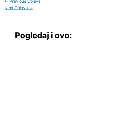
←
Previous Objava
Next Objava
→
Pogledaj i ovo: