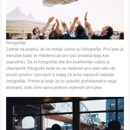
Fotografije
Zadnje na popisu, ali ne manje važno su fotografije. Prvi ples je
trenutak kada se mladenci po prvi put predstavljaju kao
supružnici. Da bi fotografije bile što kvalitetnije važno je
obavijestiti fotografa kada će se otplesati prvi ples tako da
prouči prostor i procijeni iz kojeg će kuta napraviti najbolje
fotografije. Pritom je bolje za to zadužiti profesionalca nego
amatera. Ipak ćete samo jednom otplesati prvi ples.