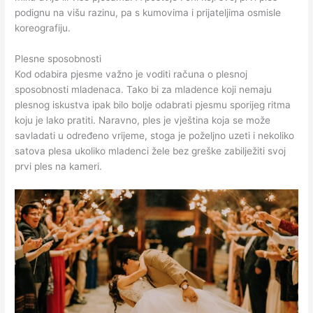
podignu na višu razinu, pa s kumovima i prijateljima osmisle
koreografiju.
Plesne sposobnosti
Kod odabira pjesme važno je voditi računa o plesnoj
sposobnosti mladenaca. Tako bi za mladence koji nemaju
plesnog iskustva ipak bilo bolje odabrati pjesmu sporijeg ritma
koju je lako pratiti. Naravno, ples je vještina koja se može
savladati u određeno vrijeme, stoga je poželjno uzeti i nekoliko
satova plesa ukoliko mladenci žele bez greške zabilježiti svoj
prvi ples na kameri.