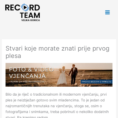
Skip
Main
to
Men
content
Stvari koje morate znati prije prvog
plesa
Bilo da je riječ o tradicionalnom ili modernom vjenčanju, prvi
ples je neizbježan gotovo svim mladencima. To je jedan od
najromantičnijih trenutaka na vjenčanju, stoga se, osim o
fotografijama i snimkama, treba pobrinuti o nekoliko dodatnih
stvari. Pa krenimo redom.