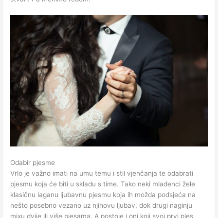
Odabir pjesme
Vrlo je važno imati na umu temu i stil vjenčanja te odabrati
pjesmu koja će biti u skladu s time. Tako neki mladenci žele
klasičnu laganu ljubavnu pjesmu koja ih možda podsjeća na
nešto posebno vezano uz njihovu ljubav, dok drugi naginju
mixu dvije ili više pjesama. A postoje i oni koji svoj prvi ples