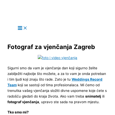
Main
Skip
Menu
to
content
Fotograf za vjenčanja Zagreb
Sigurni smo da vam je vjenčanje dan koji sigurno želite
zabilježiti najbolje što možete, a za to vam je onda potreban
i tim ljudi koji znaju što rade. Zato je tu
Weddings Record
Team
koji se sastoji od tima profesionalaca. Mi ćemo od
trenutka vašeg vjenčanja složiti divne uspomene koje ćete s
radošću gledati do kraja života. Ako vam treba
snimatelj
ili
fotograf vjenčanja
, upravo ste sada na pravom mjestu.
Tko smo mi?