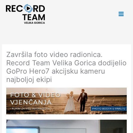
Skip
Main
to
Men
content
Završila foto video radionica.
Record Team Velika Gorica dodijelio
GoPro Hero7 akcijsku kameru
najboljoj ekipi