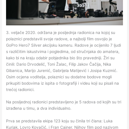
3. veljače 2020. održana je posljednja radionica na kojoj su
polaznici predstavili svoje radove, a najbolji film osvojio je
GoPro Hero7 Silver akcijsku kameru. Radove je ocijenilo 7 ljudi
s različitim iskustvima i pogledima, od stručnjaka do amatera,
kako bi na kraju odabir pobjednika bio što pravedniji. Žiri su
činili: Dario Drvodelić, Toni Žalac, Filip Jakov Čačija, Nika
Gibanica, Marijo Jurenić, Gabrijela Matijević i Josipa Kuzmić.
Osim ocjena voditelja, polaznici su dodatne bodove mogli
prikupiti bodovima iz ispita o fotografiji i videu koji su pisali na
trećoj radionici.
Na posljednoj radionici predstavljeno je 5 radova od kojih su tri
izrađena u timu, a dva individualno.
Prva se predstavila ekipa 123 koju su činila tri člana: Luka
Kurjak, Lovro Kovačić, i Fran Cajner. Njihov film pod nazivom