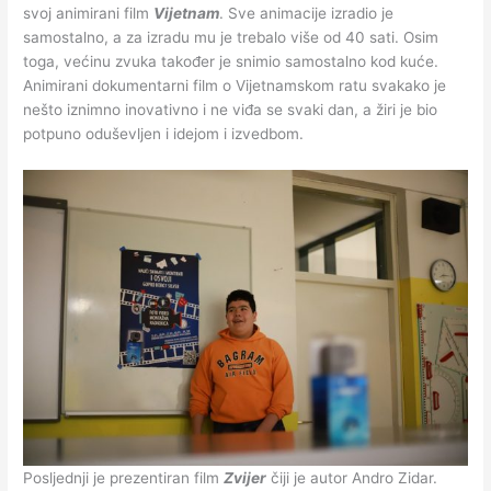
svoj animirani film
Vijetnam
. Sve animacije izradio je
samostalno, a za izradu mu je trebalo više od 40 sati. Osim
toga, većinu zvuka također je snimio samostalno kod kuće.
Animirani dokumentarni film o Vijetnamskom ratu svakako je
nešto iznimno inovativno i ne viđa se svaki dan, a žiri je bio
potpuno oduševljen i idejom i izvedbom.
Posljednji je prezentiran film
Zvijer
čiji je autor Andro Zidar.