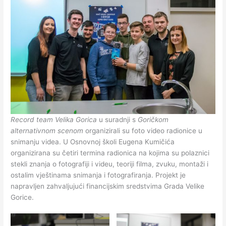
Record team Velika Gorica
u suradnji s
Goričkom
alternativnom scenom
organizirali su foto video radionice u
snimanju videa. U Osnovnoj školi Eugena Kumičića
organizirana su četiri termina radionica na kojima su polaznici
stekli znanja o fotografiji i videu, teoriji filma, zvuku, montaži i
ostalim vještinama snimanja i fotografiranja. Projekt je
napravljen zahvaljujući financijskim sredstvima Grada Velike
Gorice.