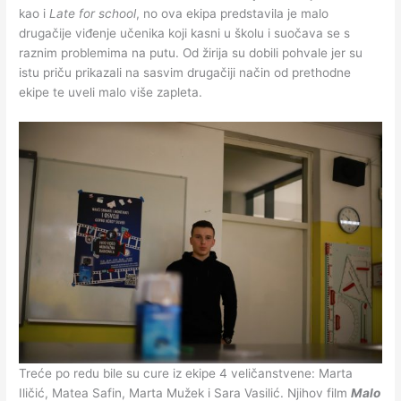
kao i
Late for school
, no ova ekipa predstavila je malo
drugačije viđenje učenika koji kasni u školu i suočava se s
raznim problemima na putu. Od žirija su dobili pohvale jer su
istu priču prikazali na sasvim drugačiji način od prethodne
ekipe te uveli malo više zapleta.
Treće po redu bile su cure iz ekipe 4 veličanstvene: Marta
Iličić, Matea Safin, Marta Mužek i Sara Vasilić. Njihov film
Malo