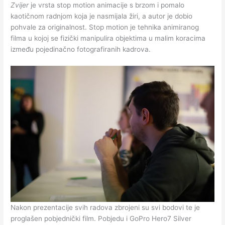
Zvijer
je vrsta stop motion animacije s brzom i pomalo
kaotičnom radnjom koja je nasmijala žiri, a autor je dobio
pohvale za originalnost. Stop motion je tehnika animiranog
filma u kojoj se fizički manipulira objektima u malim koracima
između pojedinačno fotografiranih kadrova.
Nakon prezentacije svih radova zbrojeni su svi bodovi te je
proglašen pobjednički film. Pobjedu i GoPro Hero7 Silver