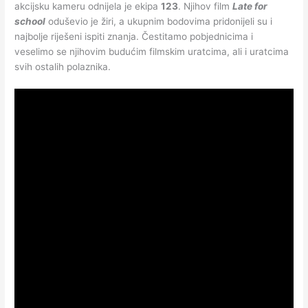
akcijsku kameru odnijela je ekipa
123
. Njihov film
Late for
school
oduševio je žiri, a ukupnim bodovima pridonijeli su i
najbolje riješeni ispiti znanja. Čestitamo pobjednicima i
veselimo se njihovim budućim filmskim uratcima, ali i uratcima
svih ostalih polaznika.