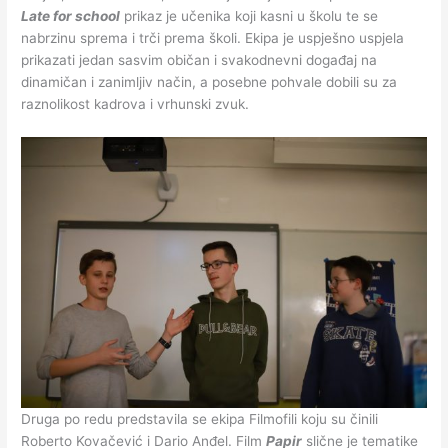
Late for school
prikaz je učenika koji kasni u školu te se
nabrzinu sprema i trči prema školi. Ekipa je uspješno uspjela
prikazati jedan sasvim običan i svakodnevni događaj na
dinamičan i zanimljiv način, a posebne pohvale dobili su za
raznolikost kadrova i vrhunski zvuk.
Druga po redu predstavila se ekipa Filmofili koju su činili
Roberto Kovačević i Dario Anđel. Film
Papir
slične je tematike