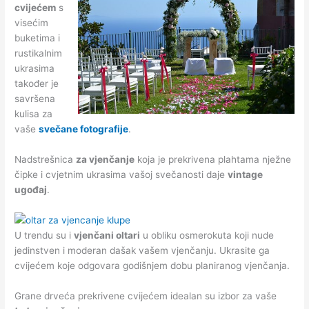
cvijećem
s
visećim
buketima i
rustikalnim
ukrasima
također je
savršena
kulisa za
vaše
svečane fotografije
.
Nadstrešnica
za vjenčanje
koja je prekrivena plahtama nježne
čipke i cvjetnim ukrasima vašoj svečanosti daje
vintage
ugođaj
.
U trendu su i
vjenčani oltari
u obliku osmerokuta koji nude
jedinstven i moderan dašak vašem vjenčanju. Ukrasite ga
cvijećem koje odgovara godišnjem dobu planiranog vjenčanja.
Grane drveća prekrivene cvijećem idealan su izbor za vaše