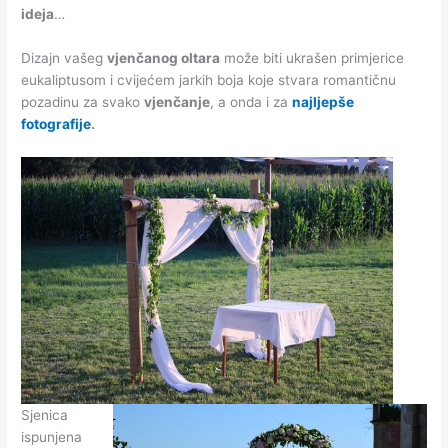
ideja
…
Dizajn vašeg
vjenčanog oltara
može biti ukrašen primjerice
eukaliptusom i cvijećem jarkih boja koje stvara romantičnu
pozadinu za svako
vjenčanje
, a onda i za
najljepše
fotografije
.
Sjenica
ispunjena