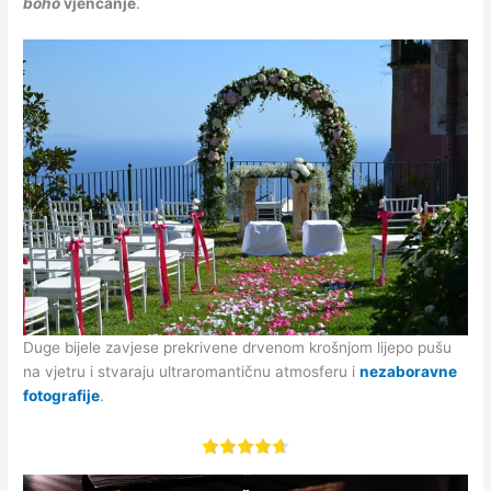
boho
vjenčanje
.
Duge bijele zavjese prekrivene drvenom krošnjom lijepo pušu
na vjetru i stvaraju ultraromantičnu atmosferu i
nezaboravne
fotografije
.