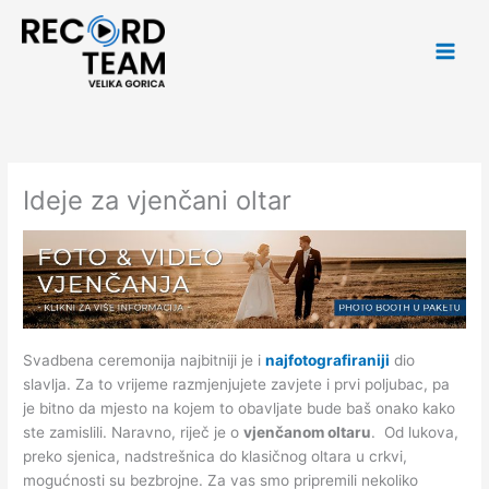
Skip
Main
to
Men
content
Ideje za vjenčani oltar
Svadbena ceremonija najbitniji je i
najfotografiraniji
dio
slavlja. Za to vrijeme razmjenjujete zavjete i prvi poljubac, pa
je bitno da mjesto na kojem to obavljate bude baš onako kako
ste zamislili. Naravno, riječ je o
vjenčanom oltaru
. Od lukova,
preko sjenica, nadstrešnica do klasičnog oltara u crkvi,
mogućnosti su bezbrojne. Za vas smo pripremili nekoliko