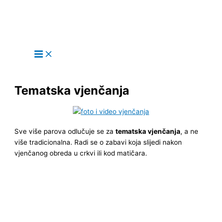
Main
Skip
Menu
to
content
Tematska vjenčanja
Sve više parova odlučuje se za
tematska vjenčanja
, a ne
više tradicionalna. Radi se o zabavi koja slijedi nakon
vjenčanog obreda u crkvi ili kod matičara.