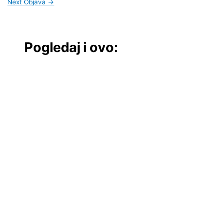
Next Objava
→
Pogledaj i ovo: