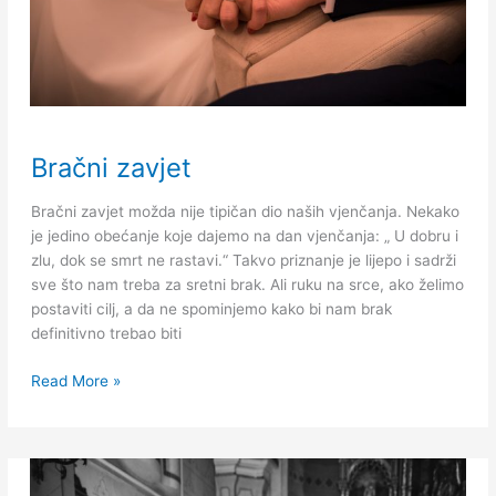
Bračni
Bračni zavjet
zavjet
Bračni zavjet možda nije tipičan dio naših vjenčanja. Nekako
je jedino obećanje koje dajemo na dan vjenčanja: „ U dobru i
zlu, dok se smrt ne rastavi.“ Takvo priznanje je lijepo i sadrži
sve što nam treba za sretni brak. Ali ruku na srce, ako želimo
postaviti cilj, a da ne spominjemo kako bi nam brak
definitivno trebao biti
Read More »