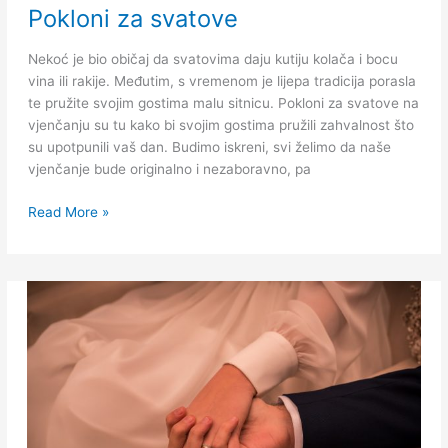
Pokloni za svatove
za
svatove
Nekoć je bio običaj da svatovima daju kutiju kolača i bocu
vina ili rakije. Međutim, s vremenom je lijepa tradicija porasla
te pružite svojim gostima malu sitnicu. Pokloni za svatove na
vjenčanju su tu kako bi svojim gostima pružili zahvalnost što
su upotpunili vaš dan. Budimo iskreni, svi želimo da naše
vjenčanje bude originalno i nezaboravno, pa
Read More »