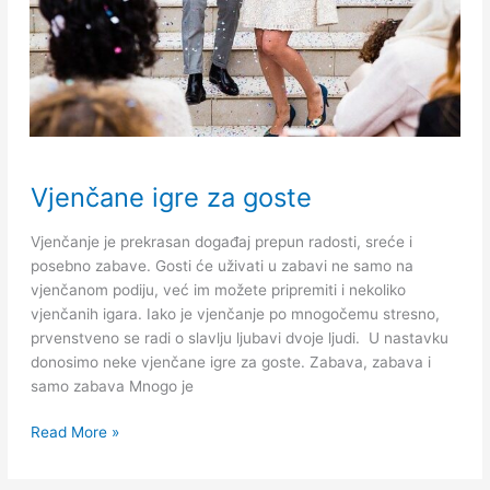
Vjenčane
Vjenčane igre za goste
igre
za
Vjenčanje je prekrasan događaj prepun radosti, sreće i
goste
posebno zabave. Gosti će uživati ​​u zabavi ne samo na
vjenčanom podiju, već im možete pripremiti i nekoliko
vjenčanih igara. Iako je vjenčanje po mnogočemu stresno,
prvenstveno se radi o slavlju ljubavi dvoje ljudi. U nastavku
donosimo neke vjenčane igre za goste. Zabava, zabava i
samo zabava Mnogo je
Read More »