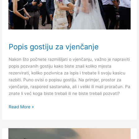
Popis
Popis gostiju za vjenčanje
gostiju
za
Nakon što počnete razmišljati o vjenčanju, važno je napraviti
vjenčanje
popis pozvanih gostiju kako biste znali koliko mjesta
rezervirati, koliko pozivnica za ispis i trebate li svoju kasicu
razbiti. Puno ovisi o popisu gostiju. Na primjer, prostor za
vjenčanje, raspored sastanaka, ali i veliki ili mali proračun. Pa
znate li već koga biste trebali ili ne biste trebali pozvati?
Read More »