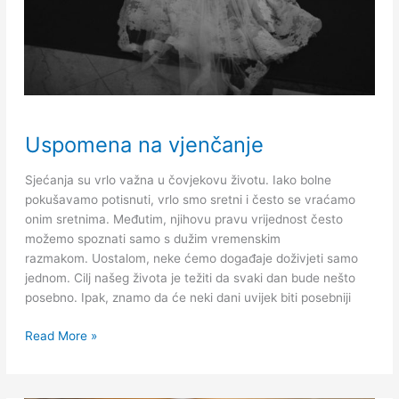
Uspomena
Uspomena na vjenčanje
na
vjenčanje
Sjećanja su vrlo važna u čovjekovu životu. Iako bolne
pokušavamo potisnuti, vrlo smo sretni i često se vraćamo
onim sretnima. Međutim, njihovu pravu vrijednost često
možemo spoznati samo s dužim vremenskim
razmakom. Uostalom, neke ćemo događaje doživjeti samo
jednom. Cilj našeg života je težiti da svaki dan bude nešto
posebno. Ipak, znamo da će neki dani uvijek biti posebniji
Read More »