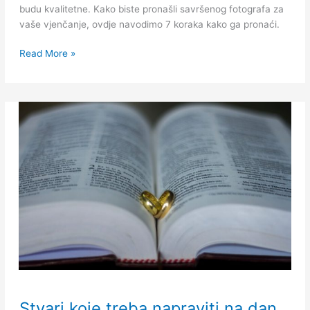
budu kvalitetne. Kako biste pronašli savršenog fotografa za
vaše vjenčanje, ovdje navodimo 7 koraka kako ga pronaći.
Read More »
Stvari
Stvari koje treba napraviti na dan
koje