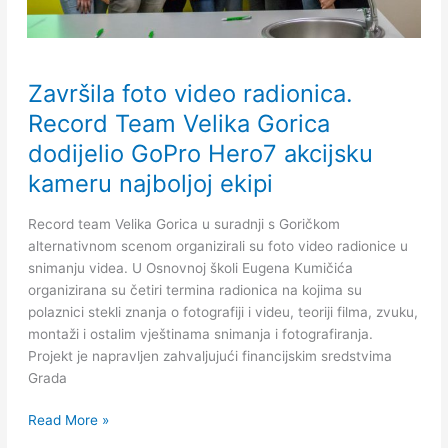
Završila
Završila foto video radionica.
foto
video
Record Team Velika Gorica
radionica.
dodijelio GoPro Hero7 akcijsku
Record
kameru najboljoj ekipi
Team
Velika
Gorica
Record team Velika Gorica u suradnji s Goričkom
dodijelio
alternativnom scenom organizirali su foto video radionice u
GoPro
snimanju videa. U Osnovnoj školi Eugena Kumičića
Hero7
organizirana su četiri termina radionica na kojima su
akcijsku
polaznici stekli znanja o fotografiji i videu, teoriji filma, zvuku,
kameru
montaži i ostalim vještinama snimanja i fotografiranja.
najboljoj
Projekt je napravljen zahvaljujući financijskim sredstvima
ekipi
Grada
Read More »