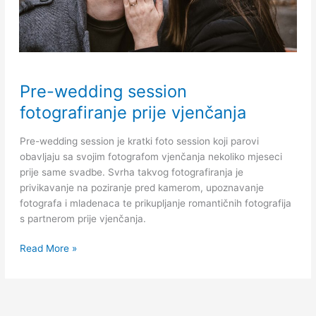
Pre-
Pre-wedding session
wedding
session
fotografiranje prije vjenčanja
fotografiranje
prije
Pre-wedding session je kratki foto session koji parovi
vjenčanja
obavljaju sa svojim fotografom vjenčanja nekoliko mjeseci
prije same svadbe. Svrha takvog fotografiranja je
privikavanje na poziranje pred kamerom, upoznavanje
fotografa i mladenaca te prikupljanje romantičnih fotografija
s partnerom prije vjenčanja.
Read More »