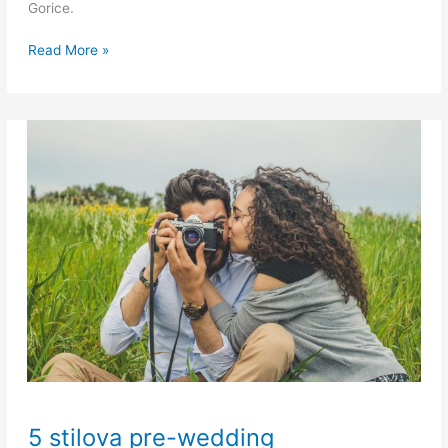
Gorice.
Read More »
5
5 stilova pre-wedding
stilova