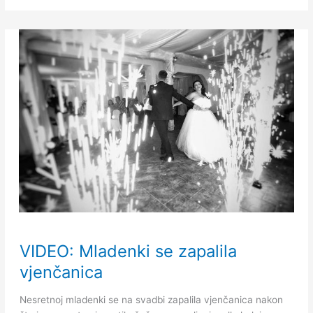
VIDEO:
VIDEO: Mladenki se zapalila
Mladenki
se
vjenčanica
zapalila
vjenčanica
Nesretnoj mladenki se na svadbi zapalila vjenčanica nakon