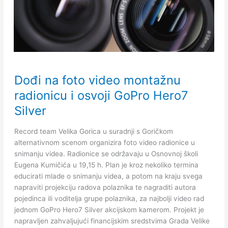
Dođi
Dođi na foto video montažnu
na
foto
radionicu i osvoji GoPro Hero7
video
Silver
montažnu
radionicu
Record team Velika Gorica u suradnji s Goričkom
i
alternativnom scenom organizira foto video radionice u
osvoji
snimanju videa. Radionice se održavaju u Osnovnoj školi
GoPro
Eugena Kumičića u 19,15 h. Plan je kroz nekoliko termina
Hero7
educirati mlade o snimanju videa, a potom na kraju svega
Silver
napraviti projekciju radova polaznika te nagraditi autora
pojedinca ili voditelja grupe polaznika, za najbolji video rad
jednom GoPro Hero7 Silver akcijskom kamerom. Projekt je
napravljen zahvaljujući financijskim sredstvima Grada Velike