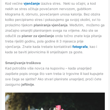
Kod većine
vjenčanje
izaziva stres. Neki su očajni, a kod
nekih se stres očituje povećanom nervozom, gubitkom
kilograma ili, obrnuto, povećanjem unosa kalorija. Bez obzira
koliko percipiramo stres i pokazujemo ga svojoj okolini, svi to
prolazimo tijekom
planiranja vjenčanja
. Međutim, možemo ga
značajno smanjiti planiranjem svega na vrijeme. Ako ste se
odlučili za
planer za vjenčanje
onda točno znate koja pitanja
treba riješiti godinu, pola godine ili 3 mjeseca prije
vjenčanja. Znate kada trebate kontaktirati
fotografa
, kao i
kada se baviti jelovnicima ili smještajem za goste.
Smanjivanje troškova
Kad potrošite više novca na kupovinu – kada unaprijed
zapišete popis onoga što vam treba iz trgovine ili kad kupujete
sve čega se sjetite? Ako stvari planirate unaprijed, proći ćete
zasigurno
jeftinije
.