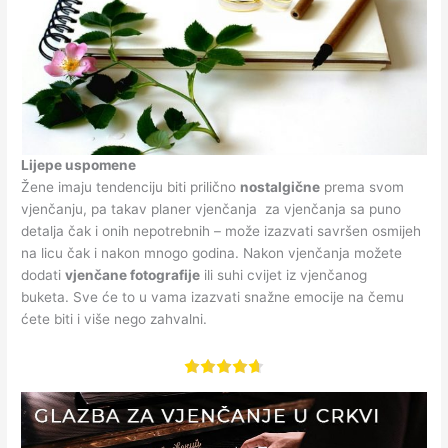
Lijepe uspomene
Žene imaju tendenciju biti prilično
nostalgične
prema svom
vjenčanju, pa takav planer vjenčanja za vjenčanja sa puno
detalja čak i onih nepotrebnih – može izazvati savršen osmijeh
na licu čak i nakon mnogo godina. Nakon vjenčanja možete
dodati
vjenčane fotografije
ili suhi cvijet iz vjenčanog
buketa. Sve će to u vama izazvati snažne emocije na čemu
ćete biti i više nego zahvalni.