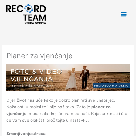
Skip
Main
to
Men
content
Planer za vjenčanje
Cijeli život nas uče kako je dobro planirati sve unaprijed.
Nažalost, u praksi to i nije baš tako. Zato je
planer za
vjenčanje
mudar alat koji će vam pomoći. Koje su koristi i što
će vam sve olakšati pročitajte u nastavku.
Smanjivanje stresa