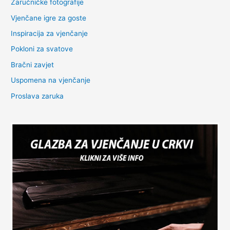
Zaručničke fotografije
Vjenčane igre za goste
Inspiracija za vjenčanje
Pokloni za svatove
Bračni zavjet
Uspomena na vjenčanje
Proslava zaruka