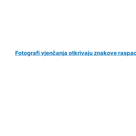
Fotografi vjenčanja otkrivaju znakove raspa