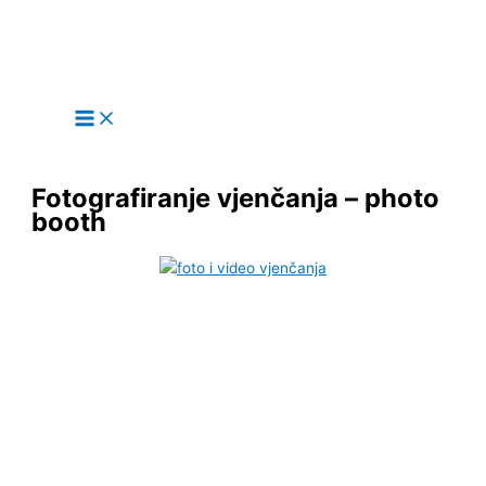
Main
Skip
Menu
to
content
Fotografiranje vjenčanja – photo
booth