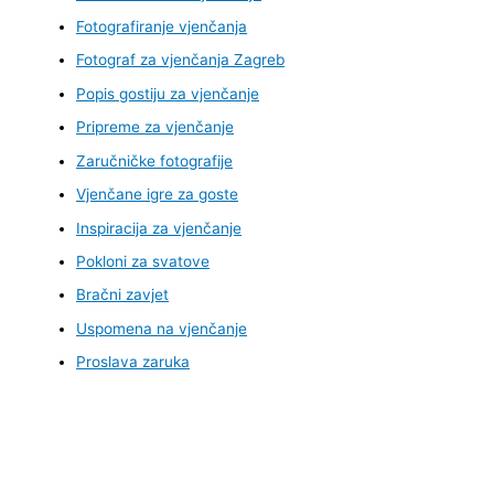
Fotografiranje vjenčanja
Fotograf za vjenčanja Zagreb
Popis gostiju za vjenčanje
Pripreme za vjenčanje
Zaručničke fotografije
Vjenčane igre za goste
Inspiracija za vjenčanje
Pokloni za svatove
Bračni zavjet
Uspomena na vjenčanje
Proslava zaruka