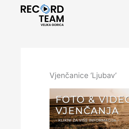
Skip
to
content
Vjenčanice ‘Ljubav’