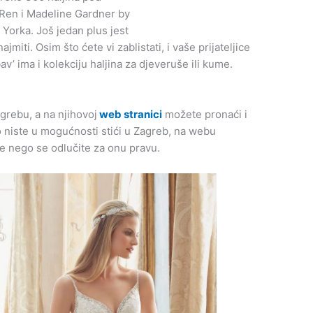
Ren i Madeline Gardner by
Yorka. Još jedan plus jest
ajmiti. Osim što ćete vi zablistati, i vaše prijateljice
v’ ima i kolekciju haljina za djeveruše ili kume.
agrebu, a na njihovoj
web stranici
možete pronaći i
ko niste u mogućnosti stići u Zagreb, na webu
ije nego se odlučite za onu pravu.