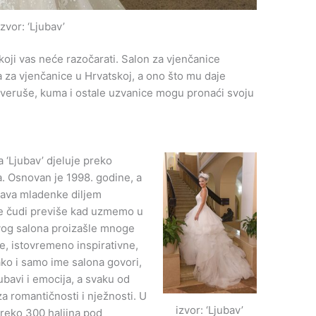
izvor: ‘Ljubav’
koji vas neće razočarati. Salon za vjenčanice
na za vjenčanice u Hrvatskoj, a ono što mu daje
jeveruše, kuma i ostale uzvanice mogu pronaći svoju
 ‘Ljubav’ djeluje preko
. Osnovan je 1998. godine, a
java mladenke diljem
ne čudi previše kad uzmemo u
ovog salona proizašle mnoge
e, istovremeno inspirativne,
Kako i samo ime salona govori,
ubavi i emocija, a svaku od
a romantičnosti i nježnosti. U
izvor: ‘Ljubav’
preko 300 haljina pod