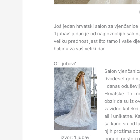
Još jedan hrvatski salon za vjenčanice 
‘Ljubav’ jedan je od najpoznatijih salo
veliku prednost jest što tamo i vaše d
haljinu za vaš veliki dan.
O ‘Ljubavi’
Salon vjenčanica
dvadeset godina
i danas oduševl
Hrvatske. To i 
obzir da su iz 
zavidne kolekcij
ali i unikatne. 
satkane su od lj
njih prožima doz
izvor: ‘Ljubav’
ponudi postoji 