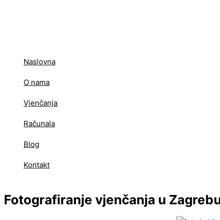
Skip
to
content
Naslovna
O nama
Vjenčanja
Računala
Blog
Kontakt
Fotografiranje vjenčanja u Zagre