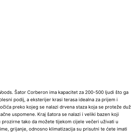
Woods. Šator Corberon ima kapacitet za 200-500 ljudi što ga
lesni podij, a eksterijer krasi terasa idealna za prijem i
točića preko kojeg se nalazi drvena staza koja se proteže duž
ačne uspomene. Kraj šatora se nalazi i veliki bazen koji
 prozirne tako da možete tijekom cijele večeri uživati u
i zime, grijanje, odnosno klimatizacija su prisutni te ćete imati