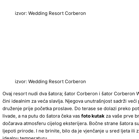
izvor: Wedding Resort Corberon
izvor: Wedding Resort Corberon
Ovaj resort nudi dva šatora; šator Corberon i šator Corberon 
čini idealnim za veća slavlja. Njegova unutrašnjost sadrži veći p
druženje prije početka proslave. Do terase se dolazi preko po
livade, a na putu do šatora čeka vas
foto kutak
za vaše prve br
dočarava atmosferu cijelog eksterijera. Bočne strane šatora su
ljepoti prirode. I ne brinite, bilo da je vjenčanje u sred ljeta il
idealnu temperaturu.