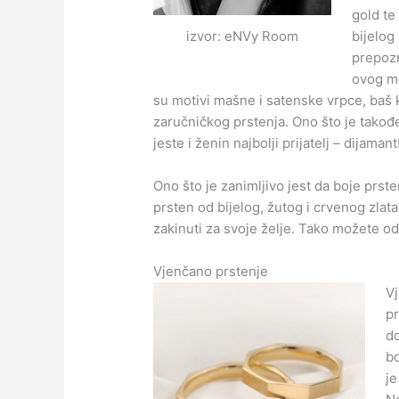
gold te
bijelog 
izvor: eNVy Room
prepozn
ovog m
su motivi mašne i satenske vrpce, baš 
zaručničkog prstenja. Ono što je takođ
jeste i ženin najbolji prijatelj – dijamant
Ono što je zanimljivo jest da boje prst
prsten od bijelog, žutog i crvenog zlata.
zakinuti za svoje želje. Tako možete oda
Vjenčano prstenje
V
pr
do
bo
je