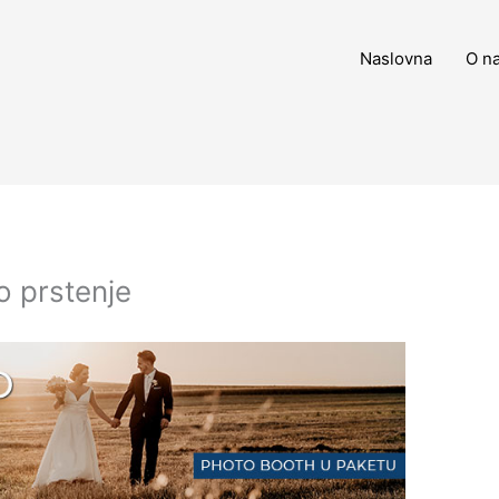
Naslovna
O n
 prstenje