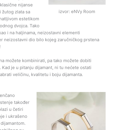
 klasične nijanse
izvor: eNVy Room
i žutog zlata sa
atljivom estetikom
odnog dvojca. Tako
kao i na haljinama, neizostavni elementi
er neizostavni dio bilo kojeg zaručničkog prstena
!
ena možete kombinirati, pa tako možete dobiti
 Kad je u pitanju dijamant, ni tu nećete ostati
brati veličinu, kvalitetu i boju dijamanta.
jenčano
stenje također
lazi u četiri
je i ukrašeno
 dijamantom.