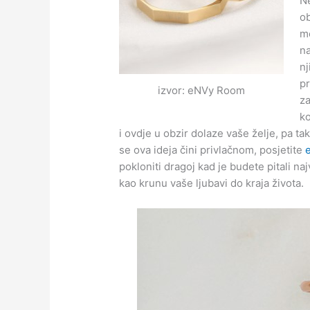
N
ob
mo
na
nj
pr
izvor: eNVy Room
za
k
i ovdje u obzir dolaze vaše želje, pa t
se ova ideja čini privlačnom, posjetite
pokloniti dragoj kad je budete pitali najv
kao krunu vaše ljubavi do kraja života.