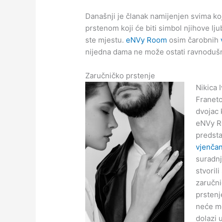
Današnji je članak namijenjen svima ko
prstenom koji će biti simbol njihove lj
ste mjestu.
eNVy Room
osim čarobnih
nijedna dama ne može ostati ravnoduš
Zaručničko prstenje
Nikica 
Franeto
dvojac k
eNVy R
predsta
vjenča
suradnj
stvoril
zaručni
prstenj
neće mo
dolazi u