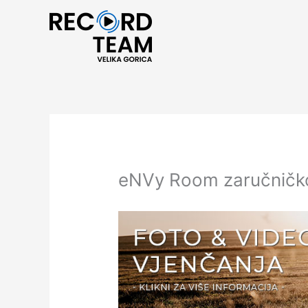
Skip
to
content
eNVy Room zaručničko