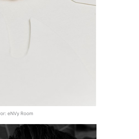
vor: eNVy Room