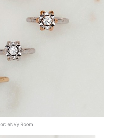
vor: eNVy Room