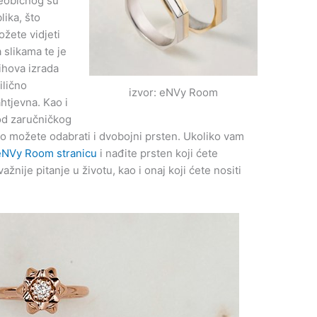
eobičnog su
lika, što
žete vidjeti
 slikama te je
ihova izrada
ilično
izvor: eNVy Room
htjevna. Kao i
od zaručničkog
ako možete odabrati i dvobojni prsten. Ukoliko vam
eNVy Room stranicu
i nađite prsten koji ćete
ažnije pitanje u životu, kao i onaj koji ćete nositi