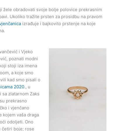
ji žele obradovati svoje bolje polovice prekrasnim
ubavi. Ukoliko tražite prsten za prosidbu na pravom
vjenčanica
izrađuje i bajkovito prstenje na koje
na.
Ivančević i Vjeko
vić, poznati modni
oji stoji iza imena
oom, a koje smo
vili kad smo pisali o
nicama 2020
., u
i sa zlatarnom Zaks
i su prekrasno
čko i vjenčano
e kojem vaša draga
ći odoljeti. Ono
 četiri boje; rose