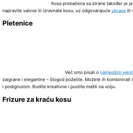
Kosa prebačena sa strane također je jed
napravite valove ili izravnate kosu, uz odgovarajuće
ukrase
ili
Pletenice
Već smo pisali o
najljepšim vjen
zaigrane i elegantne – štogod poželite. Možete ih kombinira
i podignutom. Budite kreativne i pustite mašti na volju.
Frizure za kraću kosu