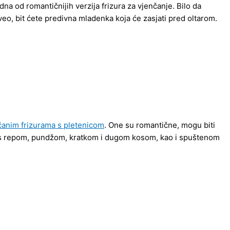
na od romantičnijih verzija frizura za vjenčanje. Bilo da
 veo, bit ćete predivna mladenka koja će zasjati pred oltarom.
čanim frizurama s pletenicom
. One su romantične, mogu biti
ti s repom, pundžom, kratkom i dugom kosom, kao i spuštenom