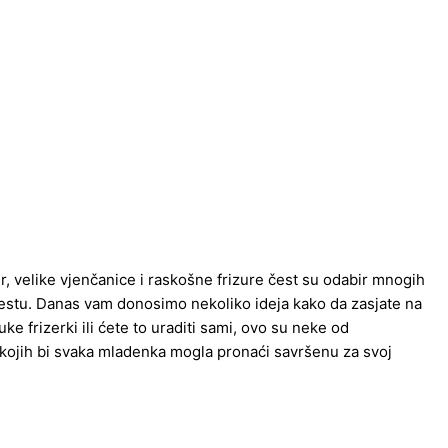
r, velike vjenčanice i raskošne frizure čest su odabir mnogih
mjestu. Danas vam donosimo nekoliko ideja kako da zasjate na
ke frizerki ili ćete to uraditi sami, ovo su neke od
 kojih bi svaka mladenka mogla pronaći savršenu za svoj