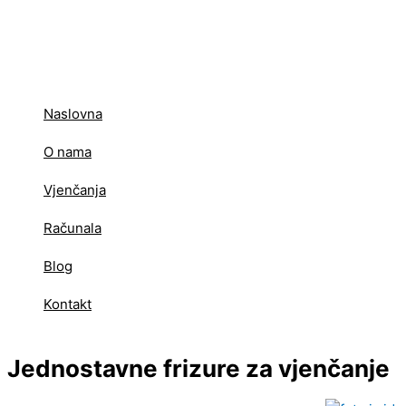
Skip
to
content
Naslovna
O nama
Vjenčanja
Računala
Blog
Kontakt
Jednostavne frizure za vjenčanje