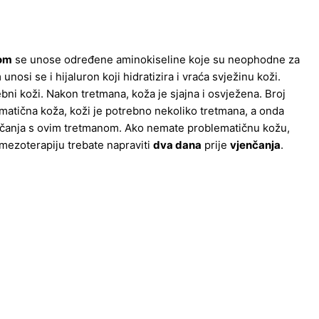
om
se unose određene aminokiseline koje su neophodne za
osi se i hijaluron koji hidratizira i vraća svježinu koži.
ebni koži. Nakon tretmana, koža je sjajna i osvježena. Broj
ematična koža, koži je potrebno nekoliko tretmana, a onda
nčanja s ovim tretmanom. Ako nemate problematičnu kožu,
mezoterapiju trebate napraviti
dva dana
prije
vjenčanja
.