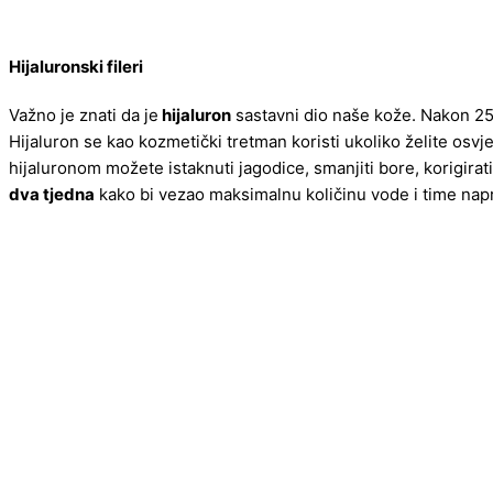
Hijaluronski fileri
Važno je znati da je
hijaluron
sastavni dio naše kože. Nakon 25
Hijaluron se kao kozmetički tretman koristi ukoliko želite osvjež
hijaluronom možete istaknuti jagodice, smanjiti bore, korigirat
dva tjedna
kako bi vezao maksimalnu količinu vode i time napr