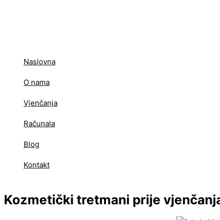
Skip
to
content
Naslovna
O nama
Vjenčanja
Računala
Blog
Kontakt
Kozmetički tretmani prije vjenčanj