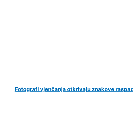
Fotografi vjenčanja otkrivaju znakove raspa