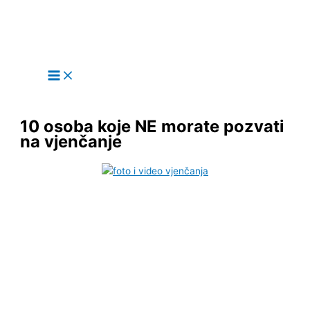
Main
Skip
Menu
to
content
10 osoba koje NE morate pozvati
na vjenčanje