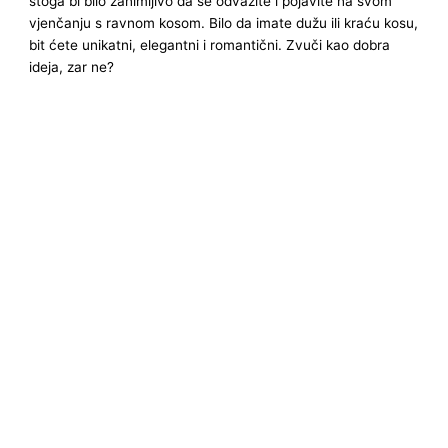
stoga bi bilo zanimljivo da se odvažite i pojavite na svom
vjenčanju s ravnom kosom. Bilo da imate dužu ili kraću kosu,
bit ćete unikatni, elegantni i romantični. Zvuči kao dobra
ideja, zar ne?