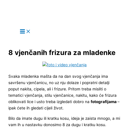
Main
Skip
Menu
to
content
8 vjenčanih frizura za mladenke
Svaka mladenka mašta da na dan svog vjenčanja ima
savršenu vjenčanicu, no uz nju dolaze i popratni detalji
poput nakita, cipela, ali i frizure. Pritom treba misliti o
tematici vjenčanja, stilu vjenčanice, nakitu, kako će frizura
oblikovati lice i usto treba izgledati dobro na
fotografijama
–
ipak ćete ih gledati cijeli život.
Bilo da imate dugu ili kratku kosu, ideja je zaista mnogo, a mi
vam ih u nastavku donosimo 8 za dugu i kratku kosu.