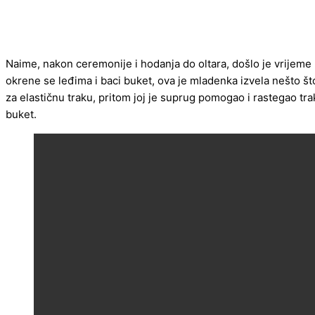
Naime, nakon ceremonije i hodanja do oltara, došlo je vrijem
okrene se leđima i baci buket, ova je mladenka izvela nešto što ć
za elastičnu traku, pritom joj je suprug pomogao i rastegao tr
buket.