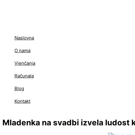
Skip
to
content
Naslovna
O nama
Vjenčanja
Računala
Blog
Kontakt
Mladenka na svadbi izvela ludost k