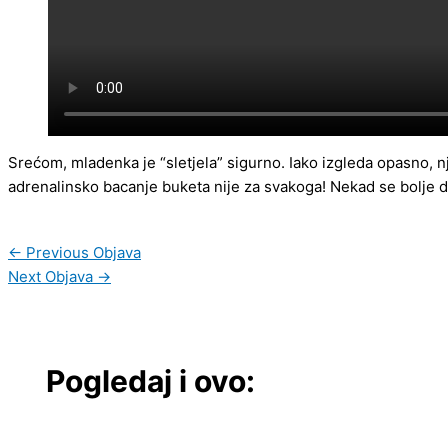
Srećom, mladenka je “sletjela” sigurno. Iako izgleda opasno, njo
adrenalinsko bacanje buketa nije za svakoga! Nekad se bolje drž
←
Previous Objava
Next Objava
→
Pogledaj i ovo: