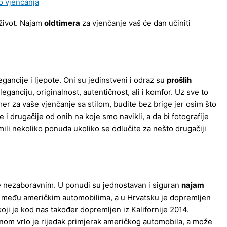
 život. Najam
oldtimera
za vjenčanje vaš će dan učiniti
ancije i ljepote. Oni su jedinstveni i odraz su
prošlih
ganciju, originalnost, autentičnost, ali i komfor. Uz sve to
er za vaše vjenčanje sa stilom, budite bez brige jer osim što
e i drugačije od onih na koje smo navikli, a da bi fotografije
ili nekoliko ponuda ukoliko se odlučite za nešto drugačiji
e nezaboravnim. U ponudi su jednostavan i siguran
najam
a među američkim automobilima, a u Hrvatsku je dopremljen
koji je kod nas također dopremljen iz Kalifornije 2014.
nom vrlo je rijedak primjerak američkog automobila, a može