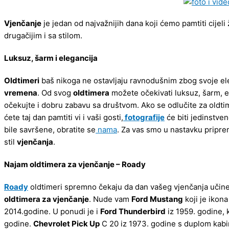
Vjenčanje
je jedan od najvažnijih dana koji ćemo pamtiti cijeli
drugačijim i sa stilom.
Luksuz, šarm i elegancija
Oldtimeri
baš nikoga ne ostavljaju ravnodušnim zbog svoje eleg
vremena
. Od svog
oldtimera
možete očekivati luksuz, šarm, ele
očekujte i dobru zabavu sa društvom. Ako se odlučite za oldtim
ćete taj dan pamtiti vi i vaši gosti,
fotografije
će biti jedinstven
bile savršene, obratite se
nama
. Za vas smo u nastavku priprem
stil
vjenčanja
.
Najam oldtimera za vjenčanje – Roady
Roady
oldtimeri spremno čekaju da dan vašeg vjenčanja učin
oldtimera za vjenčanje
. Nude vam
Ford Mustang
koji je ikon
2014.godine. U ponudi je i
Ford Thunderbird
iz 1959. godine, 
godine.
Chevrolet Pick Up
C 20 iz 1973. godine s duplom kabi