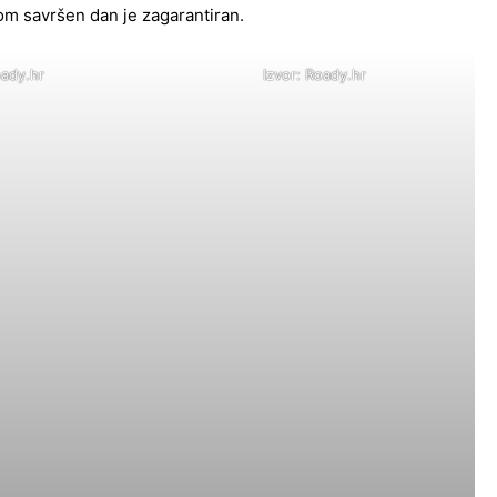
m savršen dan je zagarantiran.
oady.hr
Izvor: Roady.hr