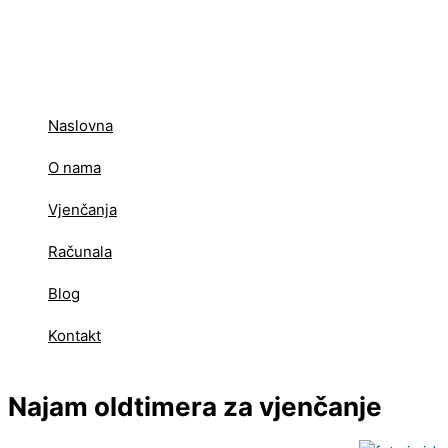
Skip
to
content
Naslovna
O nama
Vjenčanja
Računala
Blog
Kontakt
Najam oldtimera za vjenčanje