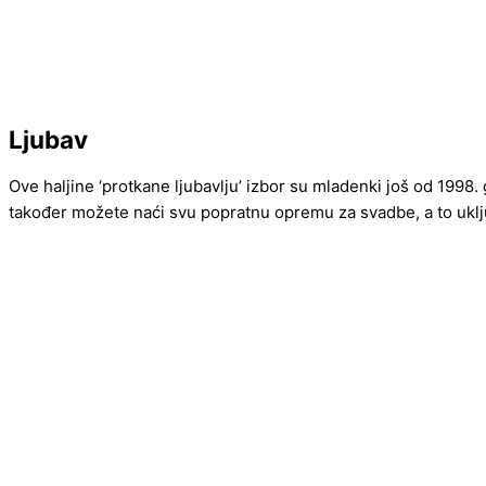
Ljubav
Ove haljine ‘protkane ljubavlju’ izbor su mladenki još od 1998.
također možete naći svu popratnu opremu za svadbe, a to uklju