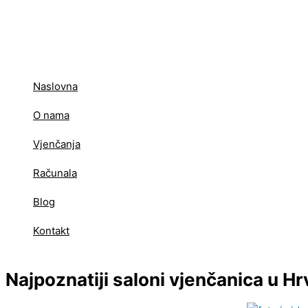
Skip
to
content
Naslovna
O nama
Vjenčanja
Računala
Blog
Kontakt
Najpoznatiji saloni vjenčanica u Hrv