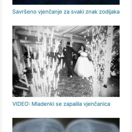
Savršeno vjenčanje za svaki znak zodijaka
VIDEO: Mladenki se zapalila vjenčanica