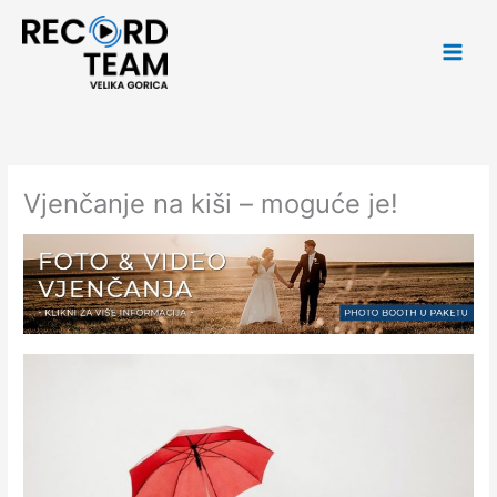
Skip
Main
to
Men
content
Vjenčanje na kiši – moguće je!