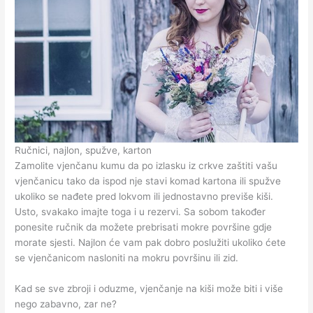
Ručnici, najlon, spužve, karton
Zamolite vjenčanu kumu da po izlasku iz crkve zaštiti vašu
vjenčanicu tako da ispod nje stavi komad kartona ili spužve
ukoliko se nađete pred lokvom ili jednostavno previše kiši.
Usto, svakako imajte toga i u rezervi. Sa sobom također
ponesite ručnik da možete prebrisati mokre površine gdje
morate sjesti. Najlon će vam pak dobro poslužiti ukoliko ćete
se vjenčanicom nasloniti na mokru površinu ili zid.
Kad se sve zbroji i oduzme, vjenčanje na kiši može biti i više
nego zabavno, zar ne?