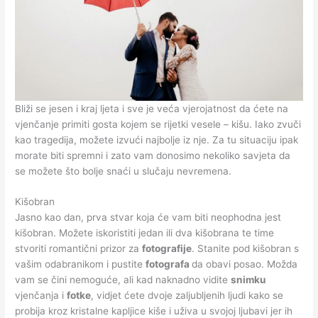
Bliži se jesen i kraj ljeta i sve je veća vjerojatnost da ćete na
vjenčanje primiti gosta kojem se rijetki vesele – kišu. Iako zvuči
kao tragedija, možete izvući najbolje iz nje. Za tu situaciju ipak
morate biti spremni i zato vam donosimo nekoliko savjeta da
se možete što bolje snaći u slučaju nevremena.
Kišobran
Jasno kao dan, prva stvar koja će vam biti neophodna jest
kišobran. Možete iskoristiti jedan ili dva kišobrana te time
stvoriti romantični prizor za
fotografije
. Stanite pod kišobran s
vašim odabranikom i pustite
fotografa
da obavi posao. Možda
vam se čini nemoguće, ali kad naknadno vidite
snimku
vjenčanja i
fotke
, vidjet ćete dvoje zaljubljenih ljudi kako se
probija kroz kristalne kapljice kiše i uživa u svojoj ljubavi jer ih