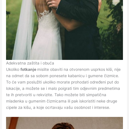
Adekvatna zaštita i obuća
Ukoliko
fotkanje
mislite obaviti na otvorenom usprkos kiši, nije
na odmet da sa sobom ponesete kabanicu i gumene čizmice.
To će vam poslužiti ukoliko morate prohodati određeni put do
lokacije, a možete se i malo poigrati tim odjevnim predmetima
te ih pretvoriti u rekvizite. Tako možete biti simpatična
mladenka u gumenim čizmicama ili pak iskoristiti neke druge
cipele za kišu, a koje ocrtavaju vašu osobnost i interese.