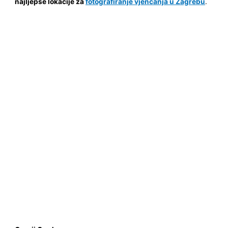
najljepše lokacije za
fotografiranje vjenčanja u Zagrebu
.