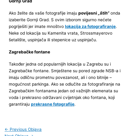
Gornji Grad
Ako želite da vaše fotografije imaju
povijesni
„štih“
onda
izaberite Gornji Grad. S ovim izborom sigurno nećete
pogriješiti jer imate mnoštvo
lokacija za fotografiranje
.
Neke od lokacija su Kamenita vrata, Strossmayerovo
šetalište, uspinjača ili stepenice uz uspinjaču.
Zagrebačke fontane
Također jedna od popularnijih lokacija u Zagrebu su i
Zagrebačke fontane. Smještene su pored zgrade NSB-a i
imaju odličnu prometnu povezanost, ali i ono bitnije –
mogućnost parkinga. Ako se odlučite za fotografiranje na
Zagrebačkim fontanama jedan od važnijih elemenata su
voda i prekrasno održavani cvijetnjak oko fontana, koji
garantiraju
prekrasne fotografije
.
←
Previous Objava
Next Objava
→