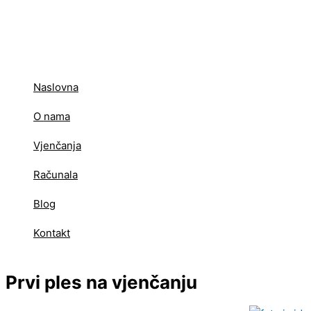
Skip
to
content
Naslovna
O nama
Vjenčanja
Računala
Blog
Kontakt
Prvi ples na vjenčanju