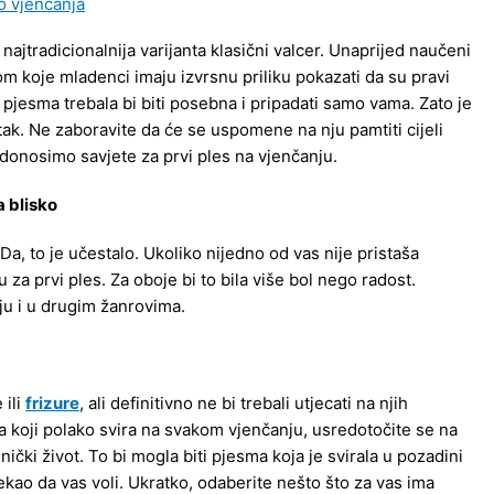
 najtradicionalnija varijanta klasični valcer. Unaprijed naučeni
om koje mladenci imaju izvrsnu priliku pokazati da su pravi
a pjesma trebala bi biti posebna i pripadati samo vama. Zato je
tak. Ne zaboravite da će se uspomene na nju pamtiti cijeli
donosimo savjete za prvi ples na vjenčanju.
a blisko
, to je učestalo. Ukoliko nijedno od vas nije pristaša
za prvi ples. Za oboje bi to bila više bol nego radost.
ju i u drugim žanrovima.
 ili
frizure
, ali definitivno ne bi trebali utjecati na njih
a koji polako svira na svakom vjenčanju, usredotočite se na
čki život. To bi mogla biti pjesma koja je svirala u pozadini
rekao da vas voli. Ukratko, odaberite nešto što za vas ima