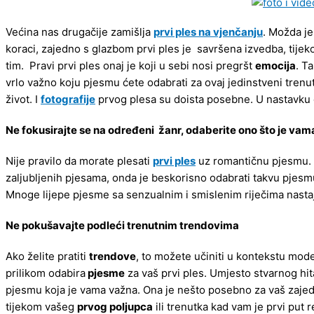
Većina nas drugačije zamišlja
prvi ples na vjenčanju
. Možda je
koraci, zajedno s glazbom prvi ples je savršena izvedba, tijek
tim. Pravi prvi ples onaj je koji u sebi nosi pregršt
emocija
. T
vrlo važno koju pjesmu ćete odabrati za ovaj jedinstveni trenu
život. I
fotografije
prvog plesa su doista posebne. U nastavku 
Ne fokusirajte se na određeni žanr, odaberite ono što je vam
Nije pravilo da morate plesati
prvi ples
uz romantičnu pjesmu. Da
zaljubljenih pjesama, onda je beskorisno odabrati takvu pjesmu 
Mnoge lijepe pjesme sa senzualnim i smislenim riječima nasta
Ne pokušavajte podleći trenutnim trendovima
Ako želite pratiti
trendove
, to možete učiniti u kontekstu mode
prilikom odabira
pjesme
za vaš prvi ples. Umjesto stvarnog hit
pjesmu koja je vama važna. Ona je nešto posebno za vaš zajedni
tijekom vašeg
prvog poljupca
ili trenutka kad vam je prvi put 